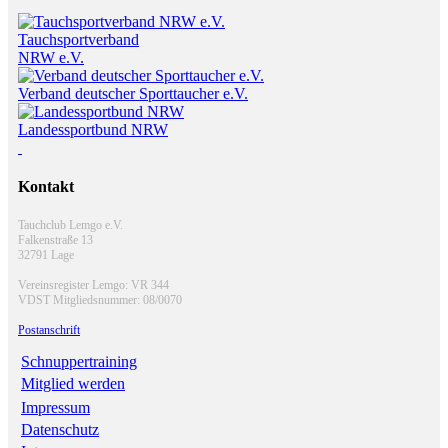
Tauchsportverband
NRW e.V.
Verband deutscher Sporttaucher e.V.
Landessportbund NRW
Kontakt
Tauchclub Lemgo e.V.
Falkenstraße 13
32791 Lage
Vereinsregister Lemgo: VR 344
VDST Mitgliedsnummer: 08/0070
Postanschrift
Schnuppertraining
Mitglied werden
Impressum
Datenschutz