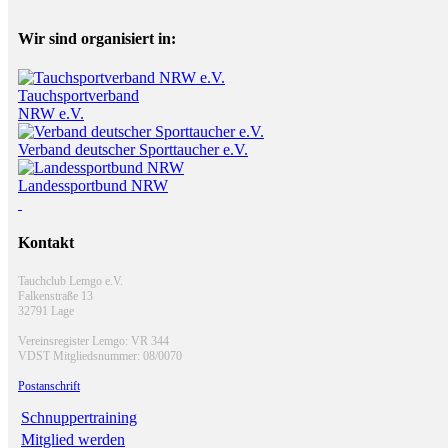
Wir sind organisiert in:
Tauchsportverband
NRW e.V.
Verband deutscher Sporttaucher e.V.
Landessportbund NRW
Kontakt
Tauchclub Lemgo e.V.
Falkenstraße 13
32791 Lage
Vereinsregister Lemgo: VR 344
VDST Mitgliedsnummer: 08/0070
Postanschrift
Schnuppertraining
Mitglied werden