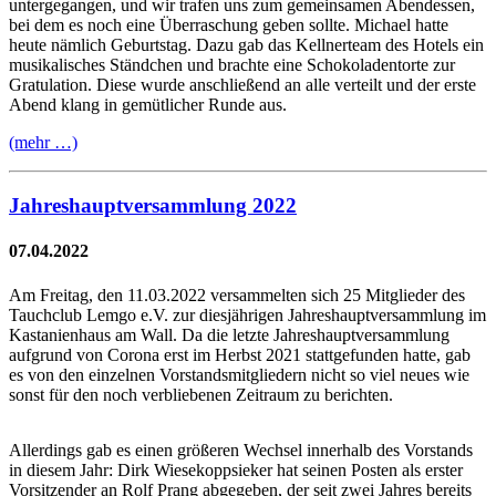
untergegangen, und wir trafen uns zum gemeinsamen Abendessen,
bei dem es noch eine Überraschung geben sollte. Michael hatte
heute nämlich Geburtstag. Dazu gab das Kellnerteam des Hotels ein
musikalisches Ständchen und brachte eine Schokoladentorte zur
Gratulation. Diese wurde anschließend an alle verteilt und der erste
Abend klang in gemütlicher Runde aus.
(mehr …)
Jahreshauptversammlung 2022
07.04.2022
Am Freitag, den 11.03.2022 versammelten sich 25 Mitglieder des
Tauchclub Lemgo e.V. zur diesjährigen Jahreshauptversammlung im
Kastanienhaus am Wall. Da die letzte Jahreshauptversammlung
aufgrund von Corona erst im Herbst 2021 stattgefunden hatte, gab
es von den einzelnen Vorstandsmitgliedern nicht so viel neues wie
sonst für den noch verbliebenen Zeitraum zu berichten.
Allerdings gab es einen größeren Wechsel innerhalb des Vorstands
in diesem Jahr: Dirk Wiesekoppsieker hat seinen Posten als erster
Vorsitzender an Rolf Prang abgegeben, der seit zwei Jahres bereits