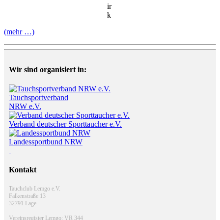
ir
k
(mehr …)
Wir sind organisiert in:
Tauchsportverband
NRW e.V.
Verband deutscher Sporttaucher e.V.
Landessportbund NRW
Kontakt
Tauchclub Lemgo e.V.
Falkenstraße 13
32791 Lage
Vereinsregister Lemgo: VR 344