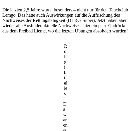
Die letzten 2,5 Jahre waren besonders – nicht nur für den Tauchclub
Lemgo. Das hatte auch Auswirkungen auf die Auffrischung des
Nachweises der Rettungsfähigkeit (DLRG-Silber). Jetzt haben aber
wieder alle Ausbilder aktuelle Nachweise – hier ein paar Eindrücke
aus dem Freibad Lieme, wo die letzten Übungen absolviert wurden!
R
o
lf
g
i
b
t
al
le
s
D
a
w
ar
en
si