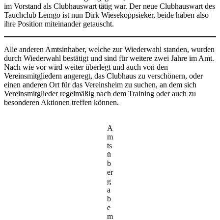
im Vorstand als Clubhauswart tätig war. Der neue Clubhauswart des
Tauchclub Lemgo ist nun Dirk Wiesekoppsieker, beide haben also
ihre Position miteinander getauscht.
Alle anderen Amtsinhaber, welche zur Wiederwahl standen, wurden
durch Wiederwahl bestätigt und sind für weitere zwei Jahre im Amt.
Nach wie vor wird weiter überlegt und auch von den
Vereinsmitgliedern angeregt, das Clubhaus zu verschönern, oder
einen anderen Ort für das Vereinsheim zu suchen, an dem sich
Vereinsmitglieder regelmäßig nach dem Training oder auch zu
besonderen Aktionen treffen können.
A
m
ts
ü
b
er
g
a
b
e
m