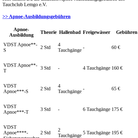
Tauchclub Lemgo e.V.
>> Apnoe-Ausbildungsgebühren
Apnoe-
Theorie
Hallenbad
Freigewässer
Gebühren
Ausbildung
VDST Apnoe**-
4
2 Std
-
60 €
S
Tauchgänge
VDST Apnoe**-
3 Std
-
4 Tauchgänge
160 €
T
VDST
4
2 Std
-
65 €
Apnoe***-S
Tauchgänge
VDST
3 Std
-
6 Tauchgänge
175 €
Apnoe***-T
VDST
2
Apnoe****-
2 Std
5 Tauchgänge
195 €
Tauchgänge