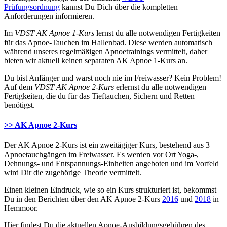
Prüfungsordnung
kannst Du Dich über die kompletten
Anforderungen informieren.
Im
VDST AK Apnoe 1-Kurs
lernst du alle notwendigen Fertigkeiten
für das Apnoe-Tauchen im Hallenbad. Diese werden automatisch
während unseres regelmäßigen Apnoetrainings vermittelt, daher
bieten wir aktuell keinen separaten AK Apnoe 1-Kurs an.
Du bist Anfänger und warst noch nie im Freiwasser? Kein Problem!
Auf dem
VDST AK Apnoe 2-Kurs
erlernst du alle notwendigen
Fertigkeiten, die du für das Tieftauchen, Sichern und Retten
benötigst.
>> AK Apnoe 2-Kurs
Der AK Apnoe 2-Kurs ist ein zweitägiger Kurs, bestehend aus 3
Apnoetauchgängen im Freiwasser. Es werden vor Ort Yoga-,
Dehnungs- und Entspannungs-Einheiten angeboten und im Vorfeld
wird Dir die zugehörige Theorie vermittelt.
Einen kleinen Eindruck, wie so ein Kurs strukturiert ist, bekommst
Du in den Berichten über den AK Apnoe 2-Kurs
2016
und
2018
in
Hemmoor.
Hier findest Du die aktuellen Apnoe-Ausbildungsgebühren des