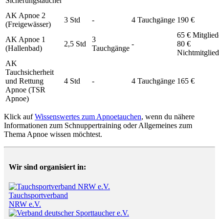
Sicherungstaucher
AK Apnoe 2
3 Std
-
4 Tauchgänge
190 €
(Freigewässer)
65 € Mitglied
AK Apnoe 1
3
2,5 Std
-
80 €
(Hallenbad)
Tauchgänge
Nichtmitglied
AK
Tauchsicherheit
und Rettung
4 Std
-
4 Tauchgänge
165 €
Apnoe (TSR
Apnoe)
Klick auf
Wissenswertes zum Apnoetauchen
, wenn du nähere
Informationen zum Schnuppertraining oder Allgemeines zum
Thema Apnoe wissen möchtest.
Wir sind organisiert in:
Tauchsportverband
NRW e.V.