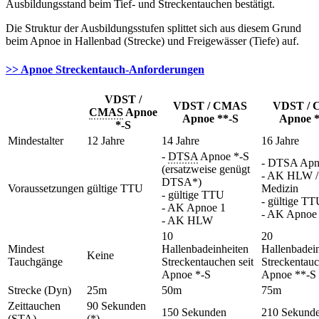
Ausbildungsstand beim Tief- und Streckentauchen bestätigt.
Die Struktur der Ausbildungsstufen splittet sich aus diesem Grund
beim Apnoe in Hallenbad (Strecke) und Freigewässer (Tiefe) auf.
>> Apnoe Streckentauch-Anforderungen
VDST /
VDST / CMAS
VDST /
CMAS
Apnoe
Apnoe **-S
Apnoe *
*-S
Mindestalter
12 Jahre
14 Jahre
16 Jahre
-
DTSA
Apnoe *-S
- DTSA Apn
(ersatzweise genügt
- AK HLW 
DTSA*)
Voraussetzungen
gültige TTU
Medizin
- gültige TTU
- gültige T
- AK Apnoe 1
- AK Apnoe
- AK HLW
10
20
Mindest
Hallenbadeinheiten
Hallenbadei
Keine
Tauchgänge
Streckentauchen seit
Streckentauc
Apnoe *-S
Apnoe **-S
Strecke (Dyn)
25m
50m
75m
Zeittauchen
90 Sekunden
150 Sekunden
210 Sekund
(STA)
(*)