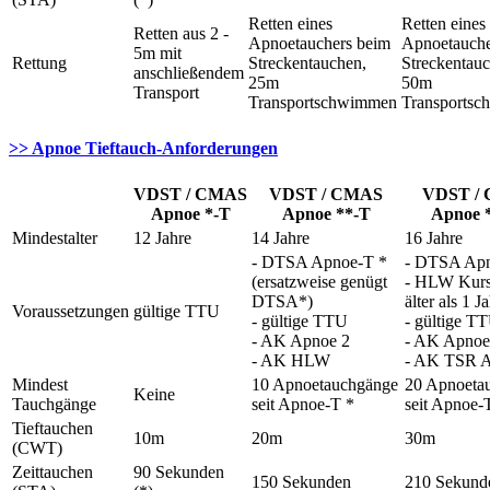
Retten eines
Retten eines
Retten aus 2 -
Apnoetauchers beim
Apnoetauche
5m mit
Rettung
Streckentauchen,
Streckentauc
anschließendem
25m
50m
Transport
Transportschwimmen
Transports
>> Apnoe Tieftauch-Anforderungen
VDST / CMAS
VDST / CMAS
VDST /
Apnoe *-T
Apnoe **-T
Apnoe 
Mindestalter
12 Jahre
14 Jahre
16 Jahre
- DTSA Apnoe-T *
- DTSA Apn
(ersatzweise genügt
- HLW Kurs 
DTSA*)
älter als 1 J
Voraussetzungen
gültige TTU
- gültige TTU
- gültige T
- AK Apnoe 2
- AK Apnoe
- AK HLW
- AK TSR 
Mindest
10 Apnoetauchgänge
20 Apnoeta
Keine
Tauchgänge
seit Apnoe-T *
seit Apnoe-
Tieftauchen
10m
20m
30m
(CWT)
Zeittauchen
90 Sekunden
150 Sekunden
210 Sekund