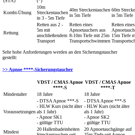
(STA)
(*)
10m
40m Streckentauchen
60m Streck
Kombi-Übung
Streckentauchen
in 5m Tiefe
in 5m Tiefe
in 3 - 5m Tiefe
Retten aus 2 -
Retten eines
Retten eines
5m mit
Apnoetauchers aus
Apnoetauche
Rettung
anschließendem
8-10m Tiefe mit 25m
15m Tiefe m
Transport
Transportschwimmen
Transports
Sehr hohe Anforderungen werden an den Sicherungstaucher
gestellt:
>> Apnoe ****-Sicherungstaucher
VDST / CMAS Apnoe
VDST / CMAS Apnoe
****-S
****-T
Mindestalter
18 Jahre
18 Jahre
- DTSA Apnoe ***-S
- DTSA Apnoe ***-S
- HLW Kurs (nicht älter
- HLW Kurs (nicht älter
Voraussetzungen
als 1 Jahr)
als 1 Jahr)
- Apnoe SK1
- Apnoe SK2
- gültige TTU
- gültige TTU
20 Hallenbadeinheiten
20 Apnoetauchgänge auf
Mindest
Streckentauchen seit
25m Tiefe seit Apnoe