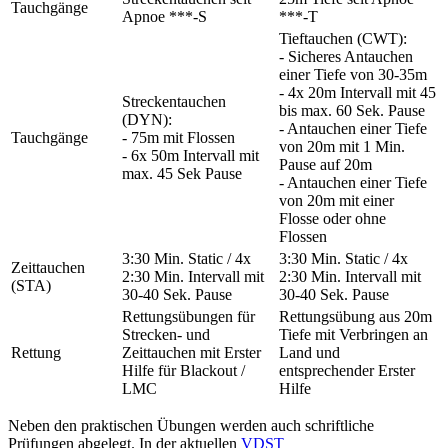
Tauchgänge
Apnoe ***-S
***-T
Tieftauchen (CWT):
- Sicheres Antauchen
einer Tiefe von 30-35m
- 4x 20m Intervall mit 45
Streckentauchen
bis max. 60 Sek. Pause
(DYN):
- Antauchen einer Tiefe
Tauchgänge
- 75m mit Flossen
von 20m mit 1 Min.
- 6x 50m Intervall mit
Pause auf 20m
max. 45 Sek Pause
- Antauchen einer Tiefe
von 20m mit einer
Flosse oder ohne
Flossen
3:30 Min. Static / 4x
3:30 Min. Static / 4x
Zeittauchen
2:30 Min. Intervall mit
2:30 Min. Intervall mit
(STA)
30-40 Sek. Pause
30-40 Sek. Pause
Rettungsübungen für
Rettungsübung aus 20m
Strecken- und
Tiefe mit Verbringen an
Rettung
Zeittauchen mit Erster
Land und
Hilfe für Blackout /
entsprechender Erster
LMC
Hilfe
Neben den praktischen Übungen werden auch schriftliche
Prüfungen abgelegt. In der aktuellen
VDST