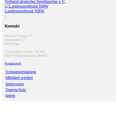
Verband deutscher Sporttaucher e.V.
Landessportbund NRW
Kontakt
Tauchclub Lemgo e.V.
Falkenstraße 13
32791 Lage
Vereinsregister Lemgo: VR 344
VDST Mitgliedsnummer: 08/0070
Postanschrift
Schnuppertraining
Mitglied werden
Impressum
Datenschutz
Intern