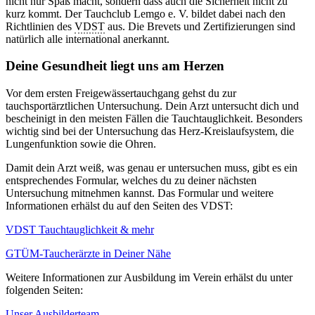
nicht nur Spaß macht, sondern dass auch die Sicherheit nicht zu
kurz kommt. Der Tauchclub Lemgo e. V. bildet dabei nach den
Richtlinien des
VDST
aus. Die Brevets und Zertifizierungen sind
natürlich alle international anerkannt.
Deine Gesundheit liegt uns am Herzen
Vor dem ersten Freigewässertauchgang gehst du zur
tauchsportärztlichen Untersuchung. Dein Arzt untersucht dich und
bescheinigt in den meisten Fällen die Tauchtauglichkeit. Besonders
wichtig sind bei der Untersuchung das Herz-Kreislaufsystem, die
Lungenfunktion sowie die Ohren.
Damit dein Arzt weiß, was genau er untersuchen muss, gibt es ein
entsprechendes Formular, welches du zu deiner nächsten
Untersuchung mitnehmen kannst. Das Formular und weitere
Informationen erhälst du auf den Seiten des VDST:
VDST Tauchtauglichkeit & mehr
GTÜM-Taucherärzte in Deiner Nähe
Weitere Informationen zur Ausbildung im Verein erhälst du unter
folgenden Seiten:
Unser Ausbilderteam