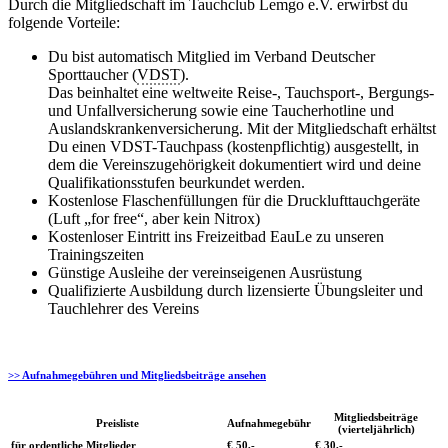
Durch die Mitgliedschaft im Tauchclub Lemgo e.V. erwirbst du
folgende Vorteile:
Du bist automatisch Mitglied im Verband Deutscher
Sporttaucher (
VDST
).
Das beinhaltet eine weltweite Reise-, Tauchsport-, Bergungs-
und Unfall­versicherung sowie eine Taucherhotline und
Auslands­kranken­versicherung. Mit der Mitgliedschaft erhältst
Du einen VDST-Tauchpass (kosten­pflichtig) ausgestellt, in
dem die Ver­eins­zugehörigkeit dokumentiert wird und deine
Qualifi­kations­stufen beurkundet werden.
Kostenlose Flaschenfüllungen für die Drucklufttauchgeräte
(Luft „for free“, aber kein Nitrox)
Kostenloser Eintritt ins Freizeitbad EauLe zu unseren
Trainingszeiten
Günstige Ausleihe der vereinseigenen Ausrüstung
Qualifizierte Ausbildung durch lizensierte Übungsleiter und
Tauchlehrer des Vereins
>> Aufnahmegebühren und Mitgliedsbeiträge ansehen
Mitgliedsbeiträge
Preisliste
Aufnahmegebühr
(vierteljährlich)
für ordentliche Mitglieder
€ 50,-
€ 30,-