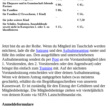
für Ehepaare und in Gemeinschaft lebende
€ 80,-
€ 45,-
Partner
für Familien
€ 80,-
-
für Familien (2 Erwachsene, 1 Kind)
€ 54,-
-
für jedes weitere Kind
€ 7,50
für Schüler, Studenten, Auszubildende
soweit nicht in Kategorien 2. oder 3. zu
€ 15,-
€ 15,-
klassifizieren
Jetzt bist du an der Reihe. Wenn du Mitglied im Tauchclub werden
möchtest, lade dir die
Satzung
und den
Aufnahmeantrag
runter und
fülle ihn online aus. Den ausgefüllten und unterschriebenen
Aufnahmeantrag sendest du per
Post
an ein Vorstandsmitglied (den
1. Vorsitzenden, den 2. Vorsitzenden oder den Jugendwart) oder
bringst ihn einfach zum
Training
mit. Auf der nächsten
Vorstandssitzung entscheiden wir über deinen Aufnahmeantrag.
Wenn wir deinem Antrag stattgegeben haben (was meistens
geschieht), erhältst du ein Begrüßungsschreiben von unserem
Kassenwart. Er ist zuständig für den Einzug der Gebühren und der
Mitgliedsbeiträge. Die Mitgliedsbeiträge ziehen wir vierteljährlich
von deinem Konto via SEPA Lastschriftmandat ein.
Anmeldeformulare