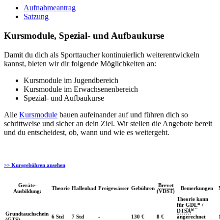
Aufnahmeantrag
Satzung
Kursmodule, Spezial- und Aufbaukurse
Damit du dich als Sporttaucher kontinuierlich weiterentwickeln
kannst, bieten wir dir folgende Möglichkeiten an:
Kursmodule im Jugendbereich
Kursmodule im Erwachsenenbereich
Spezial- und Aufbaukurse
Alle
Kursmodule
bauen aufeinander auf und führen dich so
schrittweise und sicher an dein Ziel. Wir stellen die Angebote bereit
und du entscheidest, ob, wann und wie es weitergeht.
>> Kursgebühren ansehen
Geräte-
Brevet
Theorie
Hallenbad
Freigewässer
Gebühren
Bemerkungen
Ausbildung:
(VDST)
Theorie kann
für
GDL
* /
DTSA
*
Grundtauchschein
6 Std
7 Std
-
130 €
8 €
angerechnet
(
GTS
)