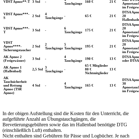
VDST Apnoe**-T
3 Std
-
160 €
21 €
Tauchgänge
Apnoetauc
im Freigew
DTSA Apno
VDST Apnoe***-
4
2 Std
-
65 €
21 €
20
S
Tauchgänge
Hallenbade
DTSA Apno
VDST Apnoe***-
6
20
3 Std
-
175 €
21 €
T
Tauchgänge
Apnoetauc
im Freigew
DTSA Apno
VDST
2
5
20
Apnoe****-
2 Std
195 €
21 €
Tauchgänge
Tauchgänge
Apnoetauc
Sicherungstaucher
im Freigew
AK Apnoe 2
4
DTSA Apno
3 Std
-
190 €
13 €
(Freigewässer)
Tauchgänge
oder DTSA
65 € Mitglieder
AK Apnoe 1
3
2,5 Std
-
80 €
13 €
(Hallenbad)
Tauchgänge
Nichtmitglieder
AK
DTSA Apno
Tauchsicherheit
4
30
und Rettung
4 Std
-
165 €
13 €
Tauchgänge
Apnoetauc
Apnoe (TSR
im Freigew
Apnoe)
In der obigen Aufstellung sind die Kosten für den Unterricht, die
aufgeführte Anzahl an Übungstauchgängen, die
Brevetierungsgebühren sowie das im Hallenbad benötigte DTG
(einschließlich Luft) enthalten.
Nicht enthalten sind Gebühren für Pässe und Logbücher. Je nach