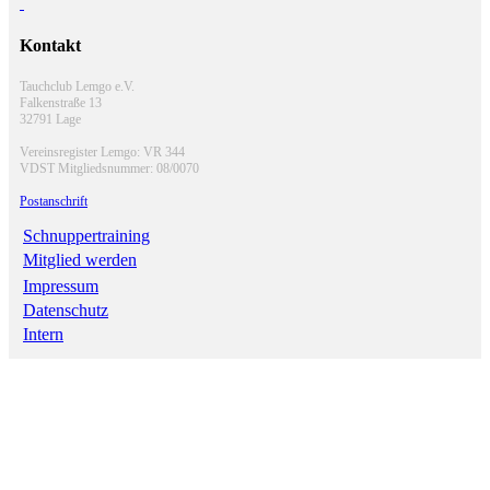
Kontakt
Tauchclub Lemgo e.V.
Falkenstraße 13
32791 Lage
Vereinsregister Lemgo: VR 344
VDST Mitgliedsnummer: 08/0070
Postanschrift
Schnuppertraining
Mitglied werden
Impressum
Datenschutz
Intern