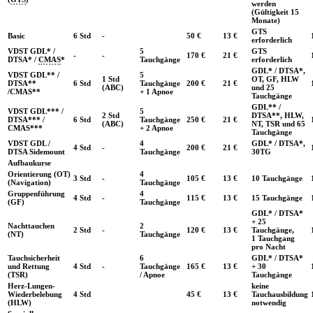
werden
(Gültigkeit 15
Monate)
GTS
Basic
6 Std
-
50 €
13 €
erforderlich
VDST GDL* /
5
GTS
-
-
170 €
21 €
DTSA* /
CMAS
*
Tauchgänge
erforderlich
GDL* / DTSA*,
VDST GDL** /
5
1 Std
OT, GF, HLW
DTSA**
6 Std
Tauchgänge
200 €
21 €
(ABC)
und 25
/CMAS**
+ 1 Apnoe
Tauchgänge
GDL** /
VDST GDL*** /
5
2 Std
DTSA**, HLW,
DTSA*** /
6 Std
Tauchgänge
250 €
21 €
(ABC)
NT, TSR und 65
CMAS***
+ 2 Apnoe
Tauchgänge
VDST GDL /
4
GDL* / DTSA*,
4 Std
-
200 €
21 €
DTSA Sidemount
Tauchgänge
30TG
Aufbaukurse
Orientierung (OT)
4
3 Std
-
105 €
13 €
10 Tauchgänge
(Navigation)
Tauchgänge
Gruppenführung
4
4 Std
-
115 €
13 €
15 Tauchgänge
(GF)
Tauchgänge
GDL* / DTSA*
+ 25
Nachttauchen
2
2 Std
-
120 €
13 €
Tauchgänge,
(NT)
Tauchgänge
1 Tauchgang
pro Nacht
Tauchsicherheit
6
GDL* / DTSA*
und Rettung
4 Std
-
Tauchgänge
165 €
13 €
+ 30
(TSR)
/ Apnoe
Tauchgänge
Herz-Lungen-
keine
Wiederbelebung
4 Std
45 €
13 €
Tauchausbildung
(HLW)
notwendig