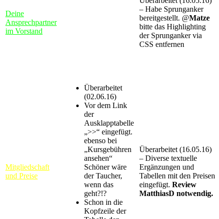
Überarbeitet (16.05.16)
– Habe Sprunganker
Deine
bereitgestellt. @
Matze
Ansprechpartner
bitte das Highlighting
im Vorstand
der Sprunganker via
CSS entfernen
Überarbeitet
(02.06.16)
Vor dem Link
der
Ausklapptabelle
„>>“ eingefügt.
ebenso bei
„Kursgebühren
Überarbeitet (16.05.16)
ansehen“
– Diverse textuelle
Mitgliedschaft
Schöner wäre
Ergänzungen und
und Preise
der Taucher,
Tabellen mit den Preisen
wenn das
eingefügt.
Review
geht?!?
MatthiasD notwendig.
Schon in die
Kopfzeile der