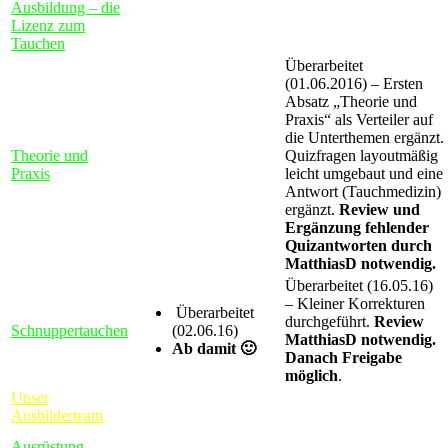
Ausbildung – die
Lizenz zum
Tauchen
Überarbeitet
(01.06.2016) – Ersten
Absatz „Theorie und
Praxis“ als Verteiler auf
die Unterthemen ergänzt.
Theorie und
Quizfragen layoutmäßig
Praxis
leicht umgebaut und eine
Antwort (Tauchmedizin)
ergänzt.
Review und
Ergänzung fehlender
Quizantworten durch
MatthiasD notwendig.
Überarbeitet (16.05.16)
– Kleiner Korrekturen
Überarbeitet
durchgeführt.
Review
Schnuppertauchen
(02.06.16)
MatthiasD notwendig.
Ab damit 🙂
Danach Freigabe
möglich
.
Unser
Ausbilderteam
Ausrüstung