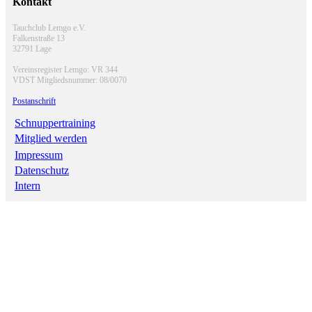
Kontakt
Tauchclub Lemgo e.V.
Falkenstraße 13
32791 Lage
Vereinsregister Lemgo: VR 344
VDST Mitgliedsnummer: 08/0070
Postanschrift
Schnuppertraining
Mitglied werden
Impressum
Datenschutz
Intern