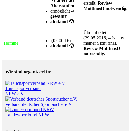
>
dabei nach
erstellt.
Review
Altersstufen
MatthiasD notwendig.
ermöglicht ->
gewährt
ab damit 🙂
Überarbeitet
(29.05.2016) – Ist aus
(02.06.16)
Termine
meiner Sicht final.
ab damit 🙂
Review MatthiasD
notwendig.
Wir sind organisiert in:
Tauchsportverband
NRW e.V.
Verband deutscher Sporttaucher e.V.
Landessportbund NRW