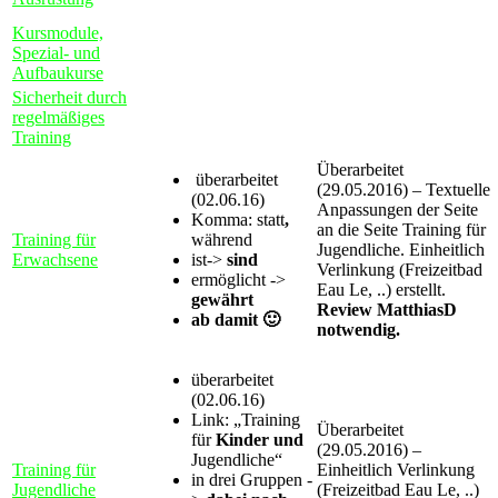
Kursmodule,
Spezial- und
Aufbaukurse
Sicherheit durch
regelmäßiges
Training
Überarbeitet
überarbeitet
(29.05.2016) – Textuelle
(02.06.16)
Anpassungen der Seite
Komma: statt
,
an die Seite Training für
Training für
während
Jugendliche. Einheitlich
Erwachsene
ist->
sind
Verlinkung (Freizeitbad
ermöglicht ->
Eau Le, ..) erstellt.
gewährt
Review MatthiasD
ab damit 🙂
notwendig.
überarbeitet
(02.06.16)
Link: „Training
Überarbeitet
für
Kinder und
(29.05.2016) –
Jugendliche“
Training für
Einheitlich Verlinkung
in drei Gruppen -
Jugendliche
(Freizeitbad Eau Le, ..)