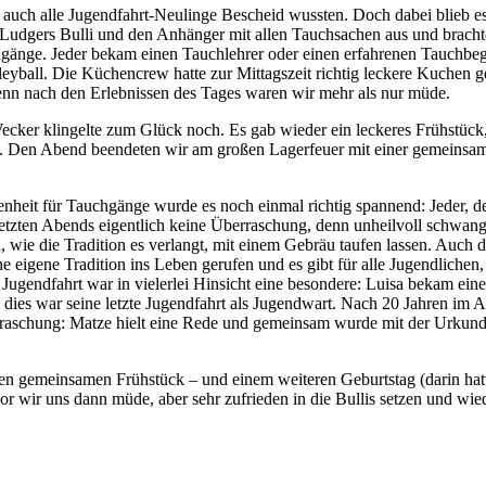
auch alle Jugendfahrt-Neulinge Bescheid wussten. Doch dabei blieb es n
st Ludgers Bulli und den Anhänger mit allen Tauchsachen aus und brach
änge. Jeder bekam einen Tauchlehrer oder einen erfahrenen Tauchbegl
leyball. Die Küchencrew hatte zur Mittagszeit richtig leckere Kuchen 
enn nach den Erlebnissen des Tages waren wir mehr als nur müde.
ecker klingelte zum Glück noch. Es gab wieder ein leckeres Frühstück,
hnt. Den Abend beendeten wir am großen Lagerfeuer mit einer gemeinsa
nheit für Tauchgänge wurde es noch einmal richtig spannend: Jeder, de
letzten Abends eigentlich keine Überraschung, denn unheilvoll schwan
, wie die Tradition es verlangt, mit einem Gebräu taufen lassen. Auch d
 eigene Tradition ins Leben gerufen und es gibt für alle Jugendlichen,
 Jugendfahrt war in vielerlei Hinsicht eine besondere: Luisa bekam ei
n dies war seine letzte Jugendfahrt als Jugendwart. Nach 20 Jahren im
erraschung: Matze hielt eine Rede und gemeinsam wurde mit der Urkunde
zten gemeinsamen Frühstück – und einem weiteren Geburtstag (darin 
wir uns dann müde, aber sehr zufrieden in die Bullis setzen und wie