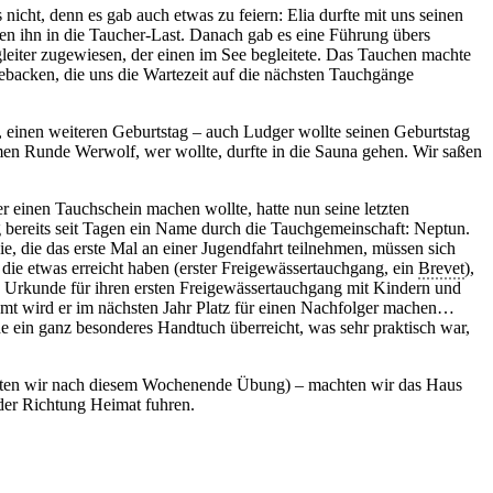
icht, denn es gab auch etwas zu feiern: Elia durfte mit uns seinen
ten ihn in die Taucher-Last. Danach gab es eine Führung übers
eiter zugewiesen, der einen im See begleitete. Das Tauchen machte
gebacken, die uns die Wartezeit auf die nächsten Tauchgänge
 einen weiteren Geburtstag – auch Ludger wollte seinen Geburtstag
men Runde Werwolf, wer wollte, durfte in die Sauna gehen. Wir saßen
r einen Tauchschein machen wollte, hatte nun seine letzten
g bereits seit Tagen ein Name durch die Tauchgemeinschaft: Neptun.
ie, die das erste Mal an einer Jugendfahrt teilnehmen, müssen sich
 die etwas erreicht haben (erster Freigewässertauchgang, ein
Brevet
),
ne Urkunde für ihren ersten Freigewässertauchgang mit Kindern und
 Amt wird er im nächsten Jahr Platz für einen Nachfolger machen…
 ein ganz besonderes Handtuch überreicht, was sehr praktisch war,
hatten wir nach diesem Wochenende Übung) – machten wir das Haus
der Richtung Heimat fuhren.