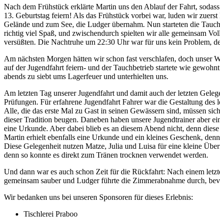
Nach dem Frühstück erklärte Martin uns den Ablauf der Fahrt, sodass 
13. Geburtstag feiern! Als das Frühstück vorbei war, luden wir zuer
Gelände und zum See, die Ludger übernahm. Nun starteten die Tauchg
richtig viel Spaß, und zwischendurch spielten wir alle gemeinsam Vol
versüßten. Die Nachtruhe um 22:30 Uhr war für uns kein Problem, d
Am nächsten Morgen hätten wir schon fast verschlafen, doch unser W
auf der Jugendfahrt feiern- und der Tauchbetrieb startete wie gewo
abends zu siebt ums Lagerfeuer und unterhielten uns.
Am letzten Tag unserer Jugendfahrt und damit auch der letzten Gelege
Prüfungen. Für erfahrene Jugendfahrt Fahrer war die Gestaltung des 
Alle, die das erste Mal zu Gast in seinen Gewässern sind, müssen sich
dieser Tradition beugen. Daneben haben unsere Jugendtrainer aber eine
eine Urkunde. Aber dabei blieb es an diesem Abend nicht, denn diese
Martin erhielt ebenfalls eine Urkunde und ein kleines Geschenk, den
Diese Gelegenheit nutzen Matze, Julia und Luisa für eine kleine Üb
denn so konnte es direkt zum Tränen trocknen verwendet werden.
Und dann war es auch schon Zeit für die Rückfahrt: Nach einem let
gemeinsam sauber und Ludger führte die Zimmerabnahme durch, bevor 
Wir bedanken uns bei unseren Sponsoren für dieses Erlebnis:
Tischlerei Praboo