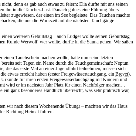
icht, denn es gab auch etwas zu feiern: Elia durfte mit uns seinen
ten ihn in die Taucher-Last. Danach gab es eine Führung übers
eiter zugewiesen, der einen im See begleitete. Das Tauchen machte
gebacken, die uns die Wartezeit auf die nächsten Tauchgänge
 einen weiteren Geburtstag – auch Ludger wollte seinen Geburtstag
men Runde Werwolf, wer wollte, durfte in die Sauna gehen. Wir saßen
r einen Tauchschein machen wollte, hatte nun seine letzten
g bereits seit Tagen ein Name durch die Tauchgemeinschaft: Neptun.
ie, die das erste Mal an einer Jugendfahrt teilnehmen, müssen sich
 die etwas erreicht haben (erster Freigewässertauchgang, ein
Brevet
),
ne Urkunde für ihren ersten Freigewässertauchgang mit Kindern und
 Amt wird er im nächsten Jahr Platz für einen Nachfolger machen…
 ein ganz besonderes Handtuch überreicht, was sehr praktisch war,
hatten wir nach diesem Wochenende Übung) – machten wir das Haus
der Richtung Heimat fuhren.