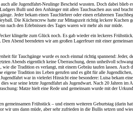
auch alle Jugendfahrt-Neulinge Bescheid wussten. Doch dabei blieb es n
st Ludgers Bulli und den Anhänger mit allen Tauchsachen aus und brach
änge. Jeder bekam einen Tauchlehrer oder einen erfahrenen Tauchbegl
leyball. Die Küchencrew hatte zur Mittagszeit richtig leckere Kuchen 
enn nach den Erlebnissen des Tages waren wir mehr als nur müde.
ecker klingelte zum Glück noch. Es gab wieder ein leckeres Frühstück,
hnt. Den Abend beendeten wir am großen Lagerfeuer mit einer gemeinsa
nheit für Tauchgänge wurde es noch einmal richtig spannend: Jeder, de
letzten Abends eigentlich keine Überraschung, denn unheilvoll schwan
, wie die Tradition es verlangt, mit einem Gebräu taufen lassen. Auch d
 eigene Tradition ins Leben gerufen und es gibt für alle Jugendlichen,
 Jugendfahrt war in vielerlei Hinsicht eine besondere: Luisa bekam ei
n dies war seine letzte Jugendfahrt als Jugendwart. Nach 20 Jahren im
erraschung: Matze hielt eine Rede und gemeinsam wurde mit der Urkunde
zten gemeinsamen Frühstück – und einem weiteren Geburtstag (darin 
wir uns dann müde, aber sehr zufrieden in die Bullis setzen und wie