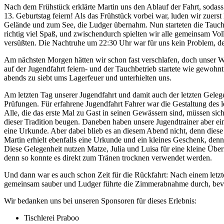
Nach dem Frühstück erklärte Martin uns den Ablauf der Fahrt, sodass 
13. Geburtstag feiern! Als das Frühstück vorbei war, luden wir zuer
Gelände und zum See, die Ludger übernahm. Nun starteten die Tauchg
richtig viel Spaß, und zwischendurch spielten wir alle gemeinsam Vol
versüßten. Die Nachtruhe um 22:30 Uhr war für uns kein Problem, d
Am nächsten Morgen hätten wir schon fast verschlafen, doch unser W
auf der Jugendfahrt feiern- und der Tauchbetrieb startete wie gewo
abends zu siebt ums Lagerfeuer und unterhielten uns.
Am letzten Tag unserer Jugendfahrt und damit auch der letzten Gelege
Prüfungen. Für erfahrene Jugendfahrt Fahrer war die Gestaltung des 
Alle, die das erste Mal zu Gast in seinen Gewässern sind, müssen sich
dieser Tradition beugen. Daneben haben unsere Jugendtrainer aber eine
eine Urkunde. Aber dabei blieb es an diesem Abend nicht, denn diese
Martin erhielt ebenfalls eine Urkunde und ein kleines Geschenk, den
Diese Gelegenheit nutzen Matze, Julia und Luisa für eine kleine Üb
denn so konnte es direkt zum Tränen trocknen verwendet werden.
Und dann war es auch schon Zeit für die Rückfahrt: Nach einem let
gemeinsam sauber und Ludger führte die Zimmerabnahme durch, bevor 
Wir bedanken uns bei unseren Sponsoren für dieses Erlebnis:
Tischlerei Praboo