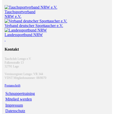
Tauchsportverband
NRW e.V.
Verband deutscher Sporttaucher e.V.
Landessportbund NRW
Kontakt
Tauchclub Lemgo e.V.
Falkenstraße 13
32791 Lage
Vereinsregister Lemgo: VR 344
VDST Mitgliedsnummer: 08/0070
Postanschrift
Schnuppertraining
Mitglied werden
Impressum
Datenschutz