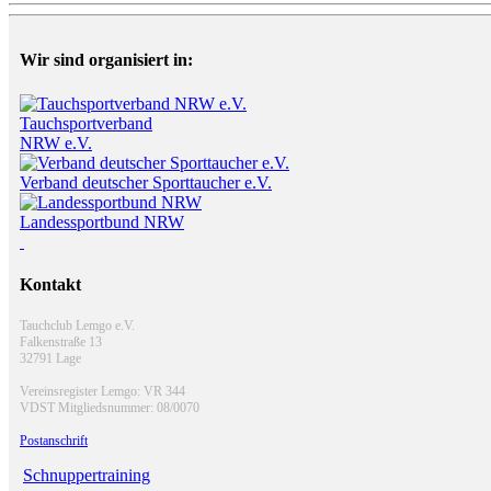
Wir sind organisiert in:
Tauchsportverband
NRW e.V.
Verband deutscher Sporttaucher e.V.
Landessportbund NRW
Kontakt
Tauchclub Lemgo e.V.
Falkenstraße 13
32791 Lage
Vereinsregister Lemgo: VR 344
VDST Mitgliedsnummer: 08/0070
Postanschrift
Schnuppertraining