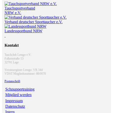
Tauchsportverband
NRW e.V.
Verband deutscher Sporttaucher e.V.
Landessportbund NRW
Kontakt
Tauchclub Lemgo e.V.
Falkenstraße 13
32791 Lage
Vereinsregister Lemgo: VR 344
VDST Mitgliedsnummer: 08/0070
Postanschrift
Schnuppertraining
Mitglied werden
Impressum
Datenschutz
Intern