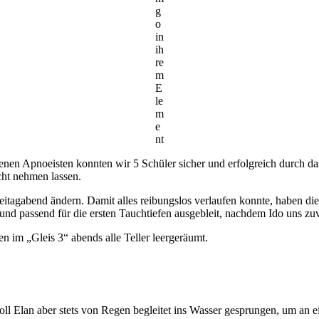
g
o
in
ih
re
m
E
le
m
e
nt
enen Apnoeisten konnten wir 5 Schüler sicher und erfolgreich durch d
cht nehmen lassen.
Freitagabend ändern. Damit alles reibungslos verlaufen konnte, haben 
und passend für die ersten Tauchtiefen ausgebleit, nachdem Ido uns zuv
 im „Gleis 3“ abends alle Teller leergeräumt.
oll Elan aber stets von Regen begleitet ins Wasser gesprungen, um a