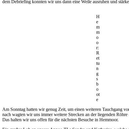
dem Debriefing konnten wir uns dann eine Weile ausruhen und stärke
H
e
m
m
o
o
r:
R
et
tu
n
g
s
b
o
ot
e
Am Sonntag hatten wir genug Zeit, um einen weiteren Tauchgang vor 
nach wagten wir uns immer weitere Strecken an der liegenden Röhre 
Das halten wir uns offen für die nächsten Besuche in Hemmoor.