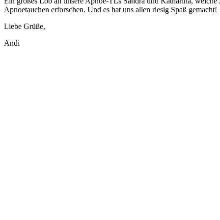
Ein großes Lob an unsere Apnoe-TLs Sandra und Katharina, welche z
Apnoetauchen erforschen. Und es hat uns allen riesig Spaß gemacht!
Liebe Grüße,
Andi