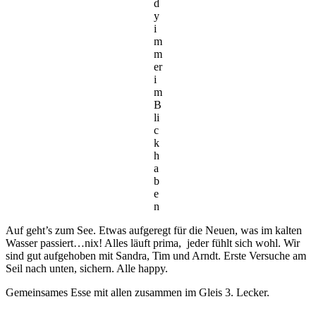
d
y
i
m
m
er
i
m
B
li
c
k
h
a
b
e
n
Auf geht’s zum See. Etwas aufgeregt für die Neuen, was im kalten
Wasser passiert…nix! Alles läuft prima, jeder fühlt sich wohl. Wir
sind gut aufgehoben mit Sandra, Tim und Arndt. Erste Versuche am
Seil nach unten, sichern. Alle happy.
Gemeinsames Esse mit allen zusammen im Gleis 3. Lecker.