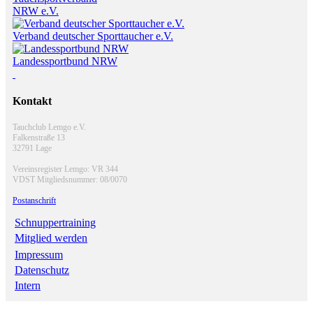
NRW e.V.
Verband deutscher Sporttaucher e.V.
Landessportbund NRW
Kontakt
Tauchclub Lemgo e.V.
Falkenstraße 13
32791 Lage
Vereinsregister Lemgo: VR 344
VDST Mitgliedsnummer: 08/0070
Postanschrift
Schnuppertraining
Mitglied werden
Impressum
Datenschutz
Intern