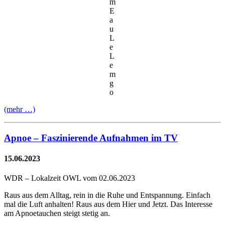
m
E
a
u
L
e
L
e
m
g
o
(mehr …)
Apnoe – Faszinierende Aufnahmen im TV
15.06.2023
WDR – Lokalzeit OWL vom 02.06.2023
Raus aus dem Alltag, rein in die Ruhe und Entspannung. Einfach
mal die Luft anhalten! Raus aus dem Hier und Jetzt. Das Interesse
am Apnoetauchen steigt stetig an.