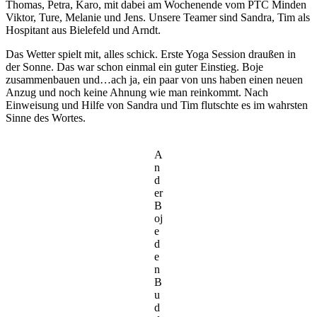
Thomas, Petra, Karo, mit dabei am Wochenende vom PTC Minden
Viktor, Ture, Melanie und Jens. Unsere Teamer sind Sandra, Tim als
Hospitant aus Bielefeld und Arndt.
Das Wetter spielt mit, alles schick. Erste Yoga Session draußen in
der Sonne. Das war schon einmal ein guter Einstieg. Boje
zusammenbauen und…ach ja, ein paar von uns haben einen neuen
Anzug und noch keine Ahnung wie man reinkommt. Nach
Einweisung und Hilfe von Sandra und Tim flutschte es im wahrsten
Sinne des Wortes.
A
n
d
er
B
oj
e
d
e
n
B
u
d