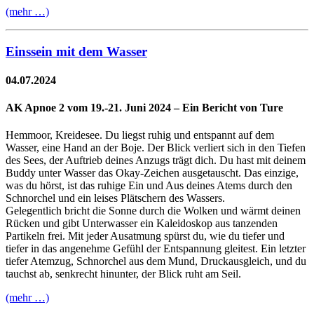
(mehr …)
Einssein mit dem Wasser
04.07.2024
AK Apnoe 2 vom 19.-21. Juni 2024 – Ein Bericht von Ture
Hemmoor, Kreidesee. Du liegst ruhig und entspannt auf dem
Wasser, eine Hand an der Boje. Der Blick verliert sich in den Tiefen
des Sees, der Auftrieb deines Anzugs trägt dich. Du hast mit deinem
Buddy unter Wasser das Okay-Zeichen ausgetauscht. Das einzige,
was du hörst, ist das ruhige Ein und Aus deines Atems durch den
Schnorchel und ein leises Plätschern des Wassers.
Gelegentlich bricht die Sonne durch die Wolken und wärmt deinen
Rücken und gibt Unterwasser ein Kaleidoskop aus tanzenden
Partikeln frei. Mit jeder Ausatmung spürst du, wie du tiefer und
tiefer in das angenehme Gefühl der Entspannung gleitest. Ein letzter
tiefer Atemzug, Schnorchel aus dem Mund, Druckausgleich, und du
tauchst ab, senkrecht hinunter, der Blick ruht am Seil.
(mehr …)