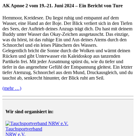
AK Apnoe 2 vom 19.-21. Juni 2024 – Ein Bericht von Ture
Hemmoor, Kreidesee. Du liegst ruhig und entspannt auf dem
Wasser, eine Hand an der Boje. Der Blick verliert sich in den Tiefen
des Sees, der Auftrieb deines Anzugs trägt dich. Du hast mit deinem
Buddy unter Wasser das Okay-Zeichen ausgetauscht. Das einzige,
was du hörst, ist das ruhige Ein und Aus deines Atems durch den
Schnorchel und ein leises Plätschern des Wassers.
Gelegentlich bricht die Sonne durch die Wolken und wärmt deinen
Rücken und gibt Unterwasser ein Kaleidoskop aus tanzenden
Partikeln frei. Mit jeder Ausatmung spürst du, wie du tiefer und
tiefer in das angenehme Gefühl der Entspannung gleitest. Ein letzter
tiefer Atemzug, Schnorchel aus dem Mund, Druckausgleich, und du
tauchst ab, senkrecht hinunter, der Blick ruht am Seil.
(mehr …)
Wir sind organisiert in:
Tauchsportverband
NRW e.V.