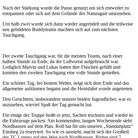
Nach der Stärkung wurde die Pause genutzt um sich entweder zu
entspannen oder sich auf dem Gelände des Naturagart umzusehen.
Um halb zwei wurde sich dann wieder angerödelt und die teilweise
neu gebildeten Buddyteams machten sich auf zum nächsten
Tauchgang.
Der zweite Tauchgang war, für die meisten Teams, nach einer
halben Stunde zu Ende, da der Luftvorrat aufgebraucht war.
Lediglich Marvin und Lukas hatten ihre Flaschen gefüllt und
konnten den zweiten Tauchgang eine volle Stunde genießen.
Ein schöner Tag, bei bestem Wetter, neigt sich dem Ende und das
allgemeine aufräumen begann und die Heimfahrt wurde angetreten.
Den Gesichtern, insbesondere unserer beiden Jugendlicher, war es
anzusehen, wieviel Spaß der Tag gemacht hat.
Für einige der Truppe heißt es jetzt, Sachen trocknen und wieder in
die Fahrzeuge packen. Am kommenden, langen Wochenende steht
Nordhausen auf dem Plan. Rolf hat für uns unseren „Standartplatz“
Einstieg 2a reserviert. So wie es aussieht, macht sich der Großteil
des TC Lemgo auf den Weg nach Nordhausen. Bisher sind 7