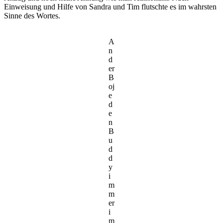
Einweisung und Hilfe von Sandra und Tim flutschte es im wahrsten
Sinne des Wortes.
A
n
d
er
B
oj
e
d
e
n
B
u
d
d
y
i
m
m
er
i
m