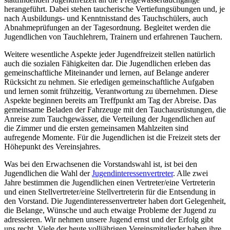
herangeführt. Dabei stehen taucherische Vertiefungsübungen und, je
nach Ausbildungs- und Kenntnisstand des Tauchschülers, auch
Abnahmeprüfungen an der Tagesordnung. Begleitet werden die
Jugendlichen von Tauchlehrern, Trainern und erfahrenen Tauchern.
Weitere wesentliche Aspekte jeder Jugendfreizeit stellen natürlich
auch die sozialen Fähigkeiten dar. Die Jugendlichen erleben das
gemeinschaftliche Miteinander und lernen, auf Belange anderer
Rücksicht zu nehmen. Sie erledigen gemeinschaftliche Aufgaben
und lernen somit frühzeitig, Verantwortung zu übernehmen. Diese
Aspekte beginnen bereits am Treffpunkt am Tag der Abreise. Das
gemeinsame Beladen der Fahrzeuge mit den Tauchausrüstungen, die
Anreise zum Tauchgewässer, die Verteilung der Jugendlichen auf
die Zimmer und die ersten gemeinsamen Mahlzeiten sind
aufregende Momente. Für die Jugendlichen ist die Freizeit stets der
Höhepunkt des Vereinsjahres.
Was bei den Erwachsenen die Vorstandswahl ist, ist bei den
Jugendlichen die Wahl der
Jugendinteressenvertreter
. Alle zwei
Jahre bestimmen die Jugendlichen einen Vertreter/eine Vertreterin
und einen Stellvertreter/eine Stellvertreterin für die Entsendung in
den Vorstand. Die Jugendinteressenvertreter haben dort Gelegenheit,
die Belange, Wünsche und auch etwaige Probleme der Jugend zu
adressieren. Wir nehmen unsere Jugend ernst und der Erfolg gibt
uns recht. Viele der heute volljährigen Vereinsmitglieder haben ihre