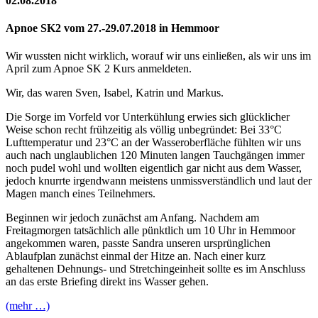
02.08.2018
Apnoe SK2 vom 27.-29.07.2018 in Hemmoor
Wir wussten nicht wirklich, worauf wir uns einließen, als wir uns im
April zum Apnoe SK 2 Kurs anmeldeten.
Wir, das waren Sven, Isabel, Katrin und Markus.
Die Sorge im Vorfeld vor Unterkühlung erwies sich glücklicher
Weise schon recht frühzeitig als völlig unbegründet: Bei 33°C
Lufttemperatur und 23°C an der Wasseroberfläche fühlten wir uns
auch nach unglaublichen 120 Minuten langen Tauchgängen immer
noch pudel wohl und wollten eigentlich gar nicht aus dem Wasser,
jedoch knurrte irgendwann meistens unmissverständlich und laut der
Magen manch eines Teilnehmers.
Beginnen wir jedoch zunächst am Anfang. Nachdem am
Freitagmorgen tatsächlich alle pünktlich um 10 Uhr in Hemmoor
angekommen waren, passte Sandra unseren ursprünglichen
Ablaufplan zunächst einmal der Hitze an. Nach einer kurz
gehaltenen Dehnungs- und Stretchingeinheit sollte es im Anschluss
an das erste Briefing direkt ins Wasser gehen.
(mehr …)