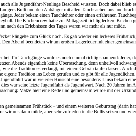
auch alle Jugendfahrt-Neulinge Bescheid wussten. Doch dabei blieb es n
st Ludgers Bulli und den Anhänger mit allen Tauchsachen aus und brach
änge. Jeder bekam einen Tauchlehrer oder einen erfahrenen Tauchbegl
leyball. Die Küchencrew hatte zur Mittagszeit richtig leckere Kuchen 
enn nach den Erlebnissen des Tages waren wir mehr als nur müde.
ecker klingelte zum Glück noch. Es gab wieder ein leckeres Frühstück,
hnt. Den Abend beendeten wir am großen Lagerfeuer mit einer gemeinsa
nheit für Tauchgänge wurde es noch einmal richtig spannend: Jeder, de
letzten Abends eigentlich keine Überraschung, denn unheilvoll schwan
, wie die Tradition es verlangt, mit einem Gebräu taufen lassen. Auch d
 eigene Tradition ins Leben gerufen und es gibt für alle Jugendlichen,
 Jugendfahrt war in vielerlei Hinsicht eine besondere: Luisa bekam ei
n dies war seine letzte Jugendfahrt als Jugendwart. Nach 20 Jahren im
erraschung: Matze hielt eine Rede und gemeinsam wurde mit der Urkunde
zten gemeinsamen Frühstück – und einem weiteren Geburtstag (darin 
wir uns dann müde, aber sehr zufrieden in die Bullis setzen und wie