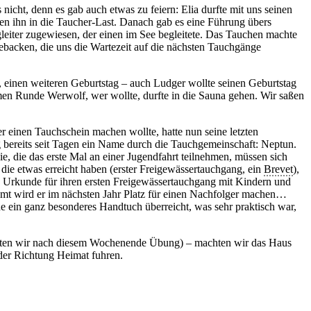
icht, denn es gab auch etwas zu feiern: Elia durfte mit uns seinen
ten ihn in die Taucher-Last. Danach gab es eine Führung übers
eiter zugewiesen, der einen im See begleitete. Das Tauchen machte
gebacken, die uns die Wartezeit auf die nächsten Tauchgänge
 einen weiteren Geburtstag – auch Ludger wollte seinen Geburtstag
men Runde Werwolf, wer wollte, durfte in die Sauna gehen. Wir saßen
r einen Tauchschein machen wollte, hatte nun seine letzten
g bereits seit Tagen ein Name durch die Tauchgemeinschaft: Neptun.
ie, die das erste Mal an einer Jugendfahrt teilnehmen, müssen sich
 die etwas erreicht haben (erster Freigewässertauchgang, ein
Brevet
),
ne Urkunde für ihren ersten Freigewässertauchgang mit Kindern und
 Amt wird er im nächsten Jahr Platz für einen Nachfolger machen…
 ein ganz besonderes Handtuch überreicht, was sehr praktisch war,
hatten wir nach diesem Wochenende Übung) – machten wir das Haus
der Richtung Heimat fuhren.