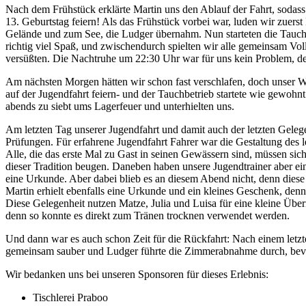
Nach dem Frühstück erklärte Martin uns den Ablauf der Fahrt, sodass 
13. Geburtstag feiern! Als das Frühstück vorbei war, luden wir zuer
Gelände und zum See, die Ludger übernahm. Nun starteten die Tauchg
richtig viel Spaß, und zwischendurch spielten wir alle gemeinsam Vol
versüßten. Die Nachtruhe um 22:30 Uhr war für uns kein Problem, d
Am nächsten Morgen hätten wir schon fast verschlafen, doch unser W
auf der Jugendfahrt feiern- und der Tauchbetrieb startete wie gewo
abends zu siebt ums Lagerfeuer und unterhielten uns.
Am letzten Tag unserer Jugendfahrt und damit auch der letzten Gelege
Prüfungen. Für erfahrene Jugendfahrt Fahrer war die Gestaltung des 
Alle, die das erste Mal zu Gast in seinen Gewässern sind, müssen sich
dieser Tradition beugen. Daneben haben unsere Jugendtrainer aber eine
eine Urkunde. Aber dabei blieb es an diesem Abend nicht, denn diese
Martin erhielt ebenfalls eine Urkunde und ein kleines Geschenk, den
Diese Gelegenheit nutzen Matze, Julia und Luisa für eine kleine Üb
denn so konnte es direkt zum Tränen trocknen verwendet werden.
Und dann war es auch schon Zeit für die Rückfahrt: Nach einem let
gemeinsam sauber und Ludger führte die Zimmerabnahme durch, bevor 
Wir bedanken uns bei unseren Sponsoren für dieses Erlebnis:
Tischlerei Praboo