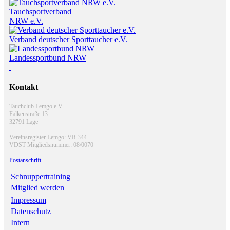
Tauchsportverband
NRW e.V.
Verband deutscher Sporttaucher e.V.
Landessportbund NRW
Kontakt
Tauchclub Lemgo e.V.
Falkenstraße 13
32791 Lage
Vereinsregister Lemgo: VR 344
VDST Mitgliedsnummer: 08/0070
Postanschrift
Schnuppertraining
Mitglied werden
Impressum
Datenschutz
Intern