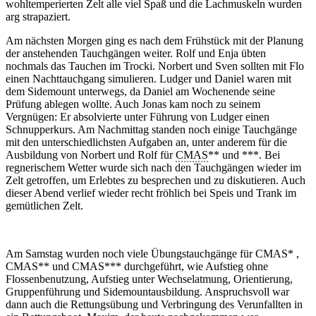
wohltemperierten Zelt alle viel Spaß und die Lachmuskeln wurden
arg strapaziert.
Am nächsten Morgen ging es nach dem Frühstück mit der Planung
der anstehenden Tauchgängen weiter. Rolf und Enja übten
nochmals das Tauchen im Trocki. Norbert und Sven sollten mit Flo
einen Nachttauchgang simulieren. Ludger und Daniel waren mit
dem Sidemount unterwegs, da Daniel am Wochenende seine
Prüfung ablegen wollte. Auch Jonas kam noch zu seinem
Vergnügen: Er absolvierte unter Führung von Ludger einen
Schnupperkurs. Am Nachmittag standen noch einige Tauchgänge
mit den unterschiedlichsten Aufgaben an, unter anderem für die
Ausbildung von Norbert und Rolf für
CMAS
** und ***. Bei
regnerischem Wetter wurde sich nach den Tauchgängen wieder im
Zelt getroffen, um Erlebtes zu besprechen und zu diskutieren. Auch
dieser Abend verlief wieder recht fröhlich bei Speis und Trank im
gemütlichen Zelt.
Am Samstag wurden noch viele Übungstauchgänge für CMAS* ,
CMAS** und CMAS*** durchgeführt, wie Aufstieg ohne
Flossenbenutzung, Aufstieg unter Wechselatmung, Orientierung,
Gruppenführung und Sidemountausbildung. Anspruchsvoll war
dann auch die Rettungsübung und Verbringung des Verunfallten in