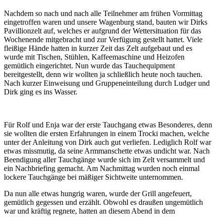
Nachdem so nach und nach alle Teilnehmer am frühen Vormittag
eingetroffen waren und unsere Wagenburg stand, bauten wir Dirks
Pavillionzelt auf, welches er aufgrund der Wettersituation für das
Wochenende mitgebracht und zur Verfügung gestellt hattet. Viele
fleißige Hände hatten in kurzer Zeit das Zelt aufgebaut und es
wurde mit Tischen, Stühlen, Kaffeemaschine und Heizofen
gemütlich eingerichtet. Nun wurde das Tauchequipment
bereitgestellt, denn wir wollten ja schließlich heute noch tauchen.
Nach kurzer Einweisung und Gruppeneinteilung durch Ludger und
Dirk ging es ins Wasser.
Für Rolf und Enja war der erste Tauchgang etwas Besonderes, denn
sie wollten die ersten Erfahrungen in einem Trocki machen, welche
unter der Anleitung von Dirk auch gut verliefen. Lediglich Rolf war
etwas missmutig, da seine Armmanschette etwas undicht war. Nach
Beendigung aller Tauchgänge wurde sich im Zelt versammelt und
ein Nachbriefing gemacht. Am Nachmittag wurden noch einmal
lockere Tauchgänge bei mäßiger Sichtweite unternommen.
Da nun alle etwas hungrig waren, wurde der Grill angefeuert,
gemütlich gegessen und erzählt. Obwohl es draußen ungemütlich
war und kräftig regnete, hatten an diesem Abend in dem